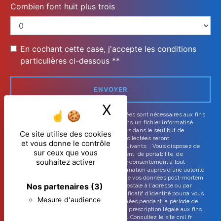
Combien font huit plus trois
En cochant cette case, j'accepte les conditions
particulières ci-dessous **
ENVOYER
X
Masquer le ban
** Les données personnelles communiquées sont nécessaires aux fins
de vous contacter et sont enregistrées dans un fichier informatisé.
Elles sont destinées à et ses sous-traitants dans le seul but de
Ce site utilise des cookies
répondre à votre message. Les données collectées seront
et vous donne le contrôle
communiquées aux seuls destinataires suivants: . Vous disposez de
sur ceux que vous
droits d’accès, de rectification, d’effacement, de portabilité, de
souhaitez activer
limitation, d’opposition, de retrait de votre consentement à tout
moment et du droit d’introduire une réclamation auprès d’une autorité
de contrôle, ainsi que d’organiser le sort de vos données post-mortem.
Nos partenaires
(3)
Vous pouvez exercer ces droits par voie postale à l'adresse ou par
courrier électronique à l'adresse . Un justificatif d'identité pourra vous
Mesure d'audience
être demandé. Nous conservons vos données pendant la période de
prise de contact puis pendant la durée de prescription légale aux fins
probatoires et de gestion des contentieux. Consultez le site cnil.fr