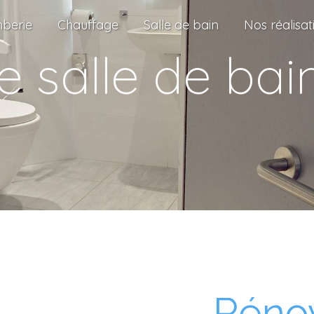
berie
Chauffage
Salle de bain
Nos réalisat
 salle de bain
Réno