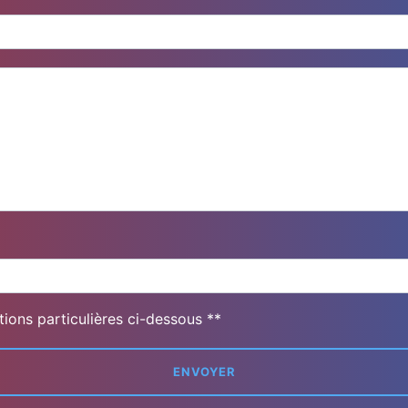
deau des cookies
tions particulières ci-dessous **
ENVOYER