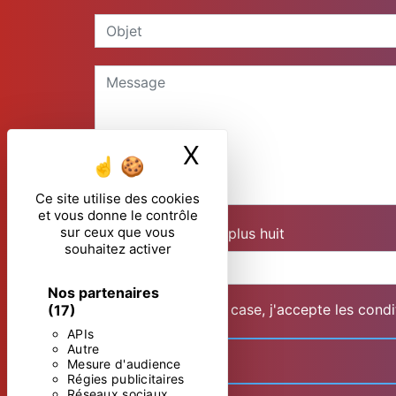
X
Masquer le ban
Ce site utilise des cookies
et vous donne le contrôle
sur ceux que vous
Combien font deux plus huit
souhaitez activer
Nos partenaires
En cochant cette case, j'accepte les condi
(17)
APIs
Autre
Mesure d'audience
Régies publicitaires
Réseaux sociaux